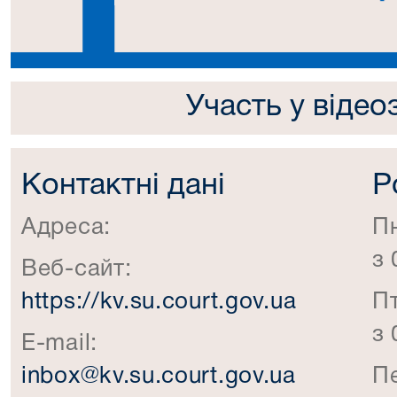
Участь у відео
Контактні дані
Р
Адреса:
П
з 
Веб-сайт:
https://kv.su.court.gov.ua
П
з 
E-mail:
inbox@kv.su.court.gov.ua
П