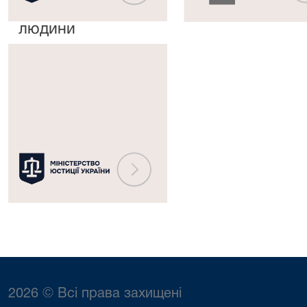
прав
рішень
людини
Міністерство
юстиції
України
2026 © Всі права захищені