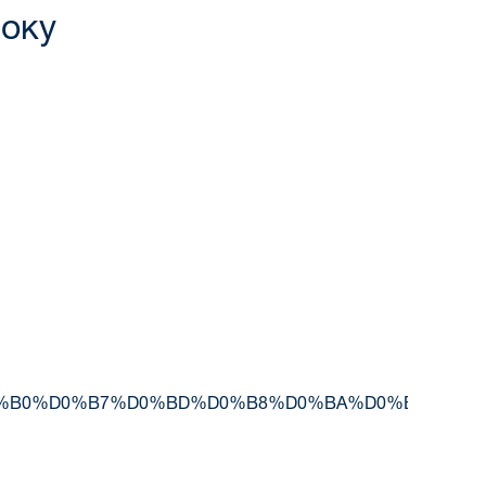
року
%D0%BE%D0%BA%D0%B0%D0%B7%D0%BD%D0%B8%D0%BA%D